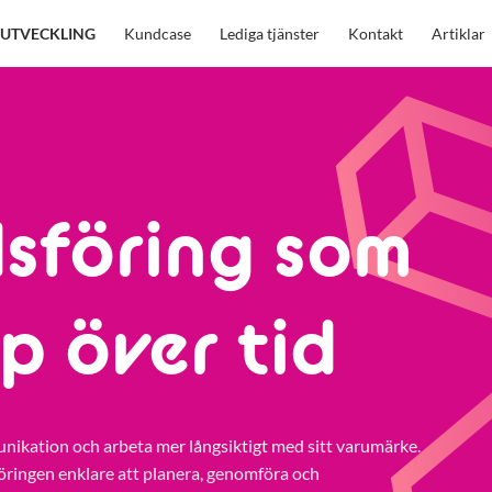
UTVECKLING
Kundcase
Lediga tjänster
Kontakt
Artiklar
föring som
op över tid
unikation och arbeta mer långsiktigt med sitt varumärke.
öringen enklare att planera, genomföra och