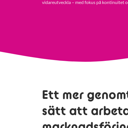
vidareutveckla – med fokus på kontinuitet o
Ett mer genom
sätt att arbet
marknadsförin