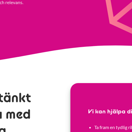
ch relevans.
tänkt
a med
Vi kan hjälpa d
g
Ta fram en tydlig 