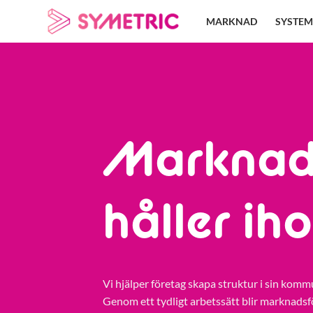
Skip
MARKNAD
SYSTEM
to
content
Marknads
håller ih
Vi hjälper företag skapa struktur i sin komm
Genom ett tydligt arbetssätt blir marknadsf