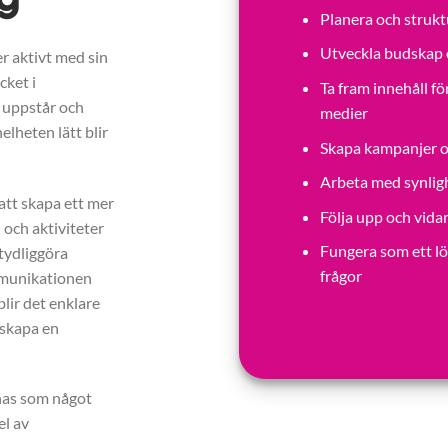
Planera och strukt
Utveckla budskap 
r aktivt med sin
ket i
Ta fram innehåll f
 uppstår och
medier
helheten lätt blir
Skapa kampanjer o
Arbeta med synligh
att skapa ett mer
Följa upp och vida
 och aktiviteter
Fungera som ett l
tydliggöra
frågor
ommunikationen
blir det enklare
h skapa en
nas som något
el av