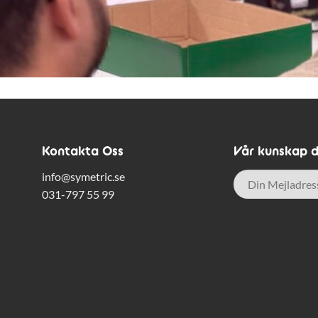
Kontakta Oss
Vår kunskap di
E-
info@symetric.se
post
*
031-797 55 99