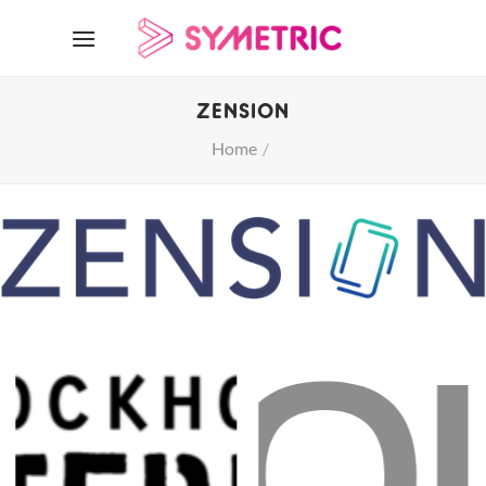
Skip
to
content
ZENSION
Home
/