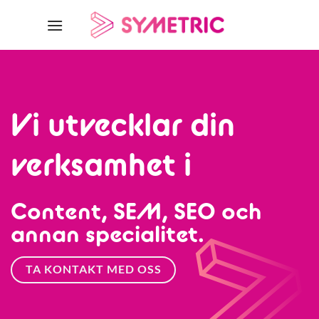
Skip
to
content
Vi utvecklar din
verksamhet i
Content, SEM, SEO och
annan specialitet.
TA KONTAKT MED OSS