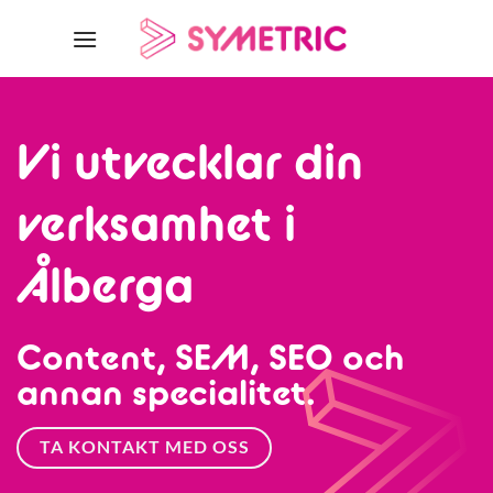
Skip
to
content
Vi utvecklar din
verksamhet i
Ålberga
Content, SEM, SEO och
annan specialitet.
TA KONTAKT MED OSS