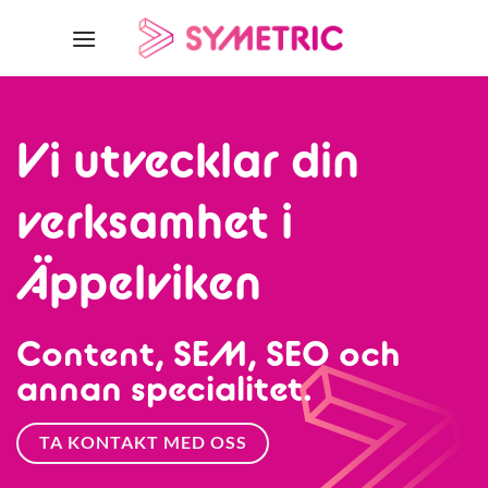
Skip
to
content
Vi utvecklar din
verksamhet i
Äppelviken
Content, SEM, SEO och
annan specialitet.
TA KONTAKT MED OSS