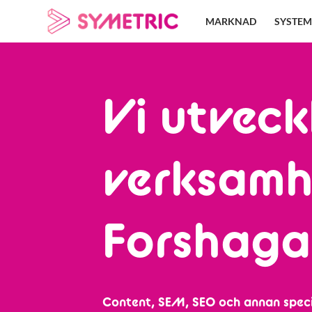
Skip
MARKNAD
SYSTEM
to
content
Vi utveck
verksamh
Forshaga
Content, SEM, SEO och annan speci