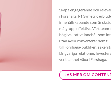
Skapa engagerande och relevant
i Forshaga. På Symetric erbjud
innehållskapande som är skräd
målgrupp effektivt. Vårt team a
högkvalitativt innehåll som int
utan även konverterar dem till
till Forshaga-publiken, säkerst
långvariga relationer. Investe
verksamhet växa i Forshaga.
LÄS MER OM CONTEN