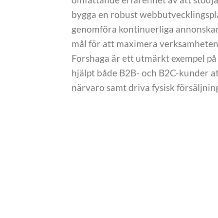
bygga en robust webbutvecklingsplat
genomföra kontinuerliga annonskam
mål för att maximera verksamhetens
Forshaga är ett utmärkt exempel på 
hjälpt både B2B- och B2C-kunder att
närvaro samt driva fysisk försäljni