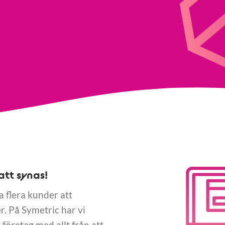
att synas!
pa flera kunder att
. På Symetric har vi
företag med allt från att