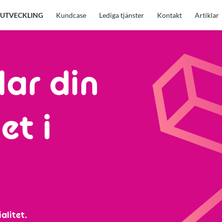
UTVECKLING
Kundcase
Lediga tjänster
Kontakt
Artiklar
lar din
et i
alitet.