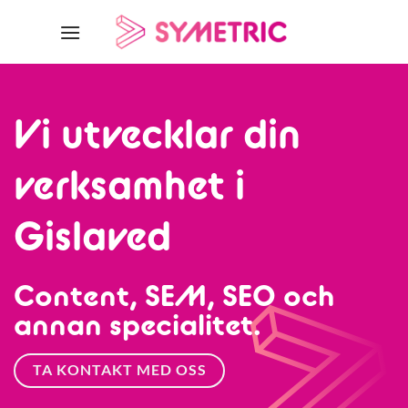
Skip
to
content
Vi utvecklar din
verksamhet i
Gislaved
Content, SEM, SEO och
annan specialitet.
TA KONTAKT MED OSS