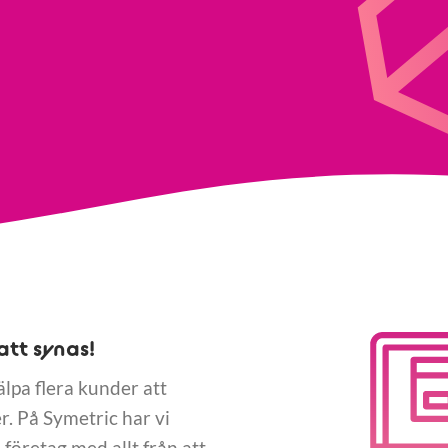
att synas!
älpa flera kunder att
. På Symetric har vi
företag med allt från att