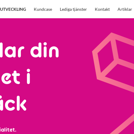
UTVECKLING
Kundcase
Lediga tjänster
Kontakt
Artiklar
lar din
et i
äck
alitet.