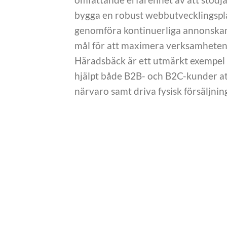
bygga en robust webbutvecklingsplat
genomföra kontinuerliga annonskam
mål för att maximera verksamhetens
Häradsbäck är ett utmärkt exempel p
hjälpt både B2B- och B2C-kunder att
närvaro samt driva fysisk försäljni