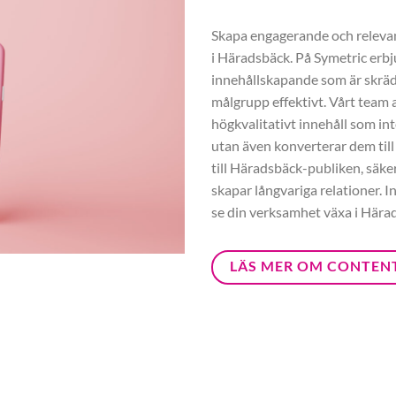
Skapa engagerande och relevant
i Häradsbäck. På Symetric erb
innehållskapande som är skräd
målgrupp effektivt. Vårt team a
högkvalitativt innehåll som int
utan även konverterar dem till
till Häradsbäck-publiken, säker
skapar långvariga relationer. 
se din verksamhet växa i Hära
LÄS MER OM CONTEN