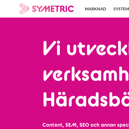
Skip
MARKNAD
SYSTEM
to
content
Vi utveck
verksamh
Häradsb
Content, SEM, SEO och annan speci