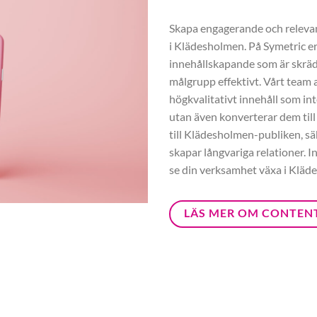
Skapa engagerande och relevant
i Klädesholmen. På Symetric e
innehållskapande som är skräd
målgrupp effektivt. Vårt team a
högkvalitativt innehåll som int
utan även konverterar dem till
till Klädesholmen-publiken, säk
skapar långvariga relationer. 
se din verksamhet växa i Kläd
LÄS MER OM CONTEN