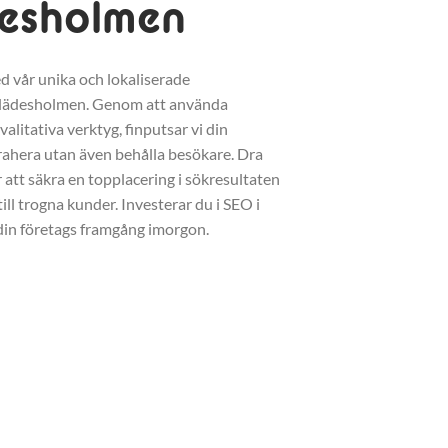
desholmen
d vår unika och lokaliserade
Klädesholmen. Genom att använda
litativa verktyg, finputsar vi din
trahera utan även behålla besökare. Dra
r att säkra en topplacering i sökresultaten
ll trogna kunder. Investerar du i SEO i
din företags framgång imorgon.