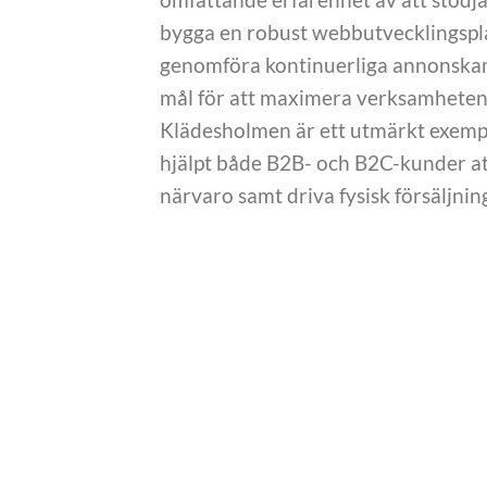
bygga en robust webbutvecklingsplat
genomföra kontinuerliga annonskam
mål för att maximera verksamhetens
Klädesholmen är ett utmärkt exempel
hjälpt både B2B- och B2C-kunder att
närvaro samt driva fysisk försäljni