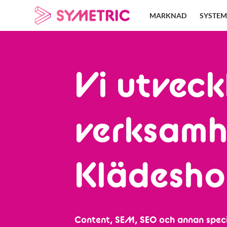
Skip
MARKNAD
SYSTEM
to
content
Vi utveck
verksamh
Klädesho
Content, SEM, SEO och annan speci