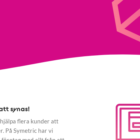
att synas!
hjälpa flera kunder att
. På Symetric har vi
företag med allt från att