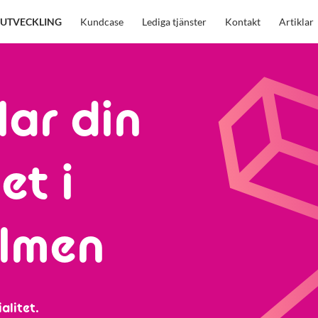
UTVECKLING
Kundcase
Lediga tjänster
Kontakt
Artiklar
lar din
et i
lmen
alitet.