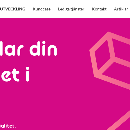
UTVECKLING
Kundcase
Lediga tjänster
Kontakt
Artiklar
lar din
et i
alitet.