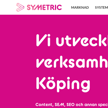
Skip
MARKNAD
SYSTEM
to
content
Vi utveck
verksamh
Köping
Content, SEM, SEO och annan speci