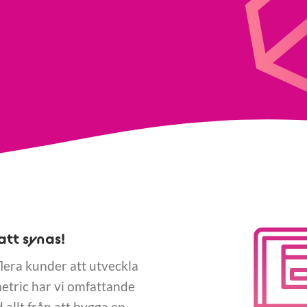
att synas!
 flera kunder att utveckla
etric har vi omfattande
 allt från att bygga en