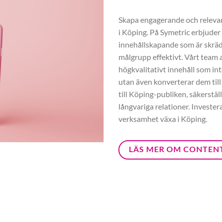
Skapa engagerande och relevant
i Köping. På Symetric erbjuder
innehållskapande som är skräd
målgrupp effektivt. Vårt team a
högkvalitativt innehåll som int
utan även konverterar dem till
till Köping-publiken, säkerstäl
långvariga relationer. Investe
verksamhet växa i Köping.
LÄS MER OM CONTEN