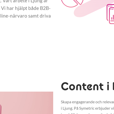
Vårt arbete i Ljung är
 Vi har hjälpt både B2B-
nline-närvaro samt driva
Content i 
Skapa engagerande och relevant
i Ljung. På Symetric erbjuder 