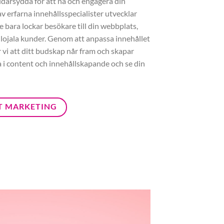
darsydda för att nå och engagera din
v erfarna innehållsspecialister utvecklar
e bara lockar besökare till din webbplats,
 lojala kunder. Genom att anpassa innehållet
er vi att ditt budskap når fram och skapar
ra i content och innehållskapande och se din
T MARKETING