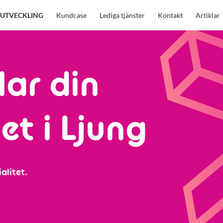
UTVECKLING
Kundcase
Lediga tjänster
Kontakt
Artiklar
lar din
t i Ljung
alitet.