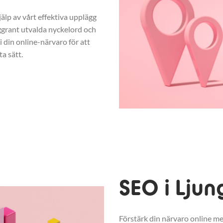
jälp av vårt effektiva upplägg
rant utvalda nyckelord och
 din online-närvaro för att
a sätt.
SEO i Ljun
Förstärk din närvaro online me