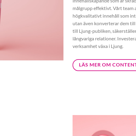
innehållskapande som är skräd
målgrupp effektivt. Vårt team a
högkvalitativt innehåll som int
utan även konverterar dem till
till Ljung-publiken, säkerställ
långvariga relationer. Investe
verksamhet växa i Ljung.
LÄS MER OM CONTEN