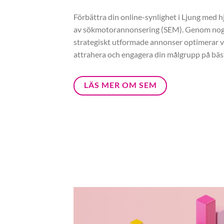
Förbättra din online-synlighet i Ljung med h
av sökmotorannonsering (SEM). Genom nogg
strategiskt utformade annonser optimerar vi
attrahera och engagera din målgrupp på bäst
LÄS MER OM SEM