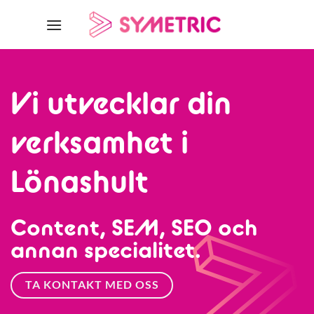
Skip
to
content
Vi utvecklar din
verksamhet i
Lönashult
Content, SEM, SEO och
annan specialitet.
TA KONTAKT MED OSS