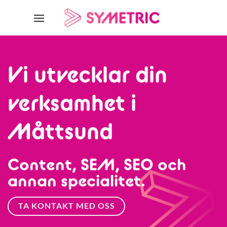
Skip
to
content
Vi utvecklar din
verksamhet i
Måttsund
Content, SEM, SEO och
annan specialitet.
TA KONTAKT MED OSS