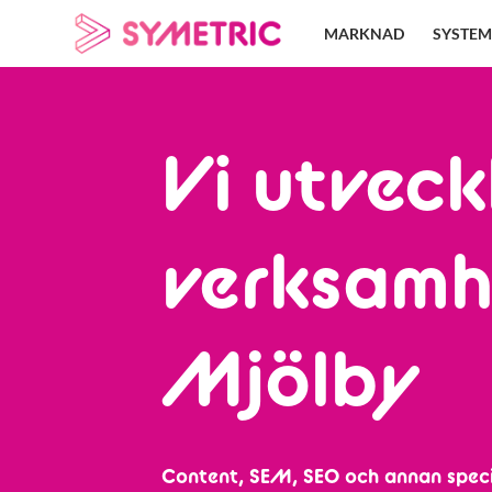
Skip
MARKNAD
SYSTEM
to
content
Vi utveck
verksamh
Mjölby
Content, SEM, SEO och annan speci