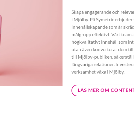
Skapa engagerande och relevant
i Mjölby. På Symetric erbjuder
innehållskapande som är skräd
målgrupp effektivt. Vårt team a
högkvalitativt innehåll som int
utan även konverterar dem till
till Mjölby-publiken, säkerstäl
långvariga relationer. Investe
verksamhet växa i Mjölby.
LÄS MER OM CONTEN