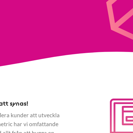
att synas!
 flera kunder att utveckla
etric har vi omfattande
 allt från att bygga en