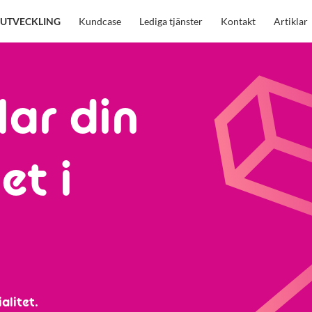
UTVECKLING
Kundcase
Lediga tjänster
Kontakt
Artiklar
lar din
et i
alitet.