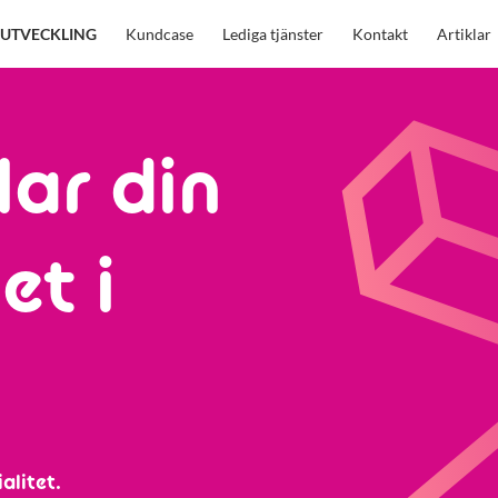
UTVECKLING
Kundcase
Lediga tjänster
Kontakt
Artiklar
lar din
et i
alitet.