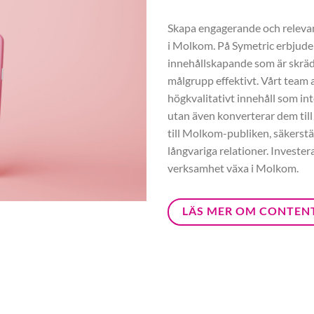
Skapa engagerande och relevant
i Molkom. På Symetric erbjude
innehållskapande som är skräd
målgrupp effektivt. Vårt team a
högkvalitativt innehåll som int
utan även konverterar dem till
till Molkom-publiken, säkerstäl
långvariga relationer. Investe
verksamhet växa i Molkom.
LÄS MER OM CONTEN