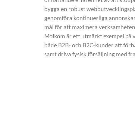
bygga en robust webbutvecklingsplat
genomföra kontinuerliga annonskam
mål för att maximera verksamhetens
Molkom är ett utmärkt exempel på vå
både B2B- och B2C-kunder att förbä
samt driva fysisk försäljning med f