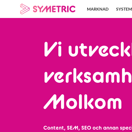
Skip
MARKNAD
SYSTEM
to
content
Vi utveck
verksamh
Molkom
Content, SEM, SEO och annan speci