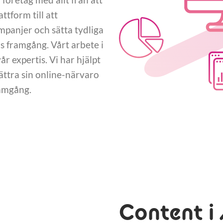
tform till att
panjer och sätta tydliga
 framgång. Vårt arbete i
r expertis. Vi har hjälpt
ttra sin online-närvaro
ramgång.
Content 