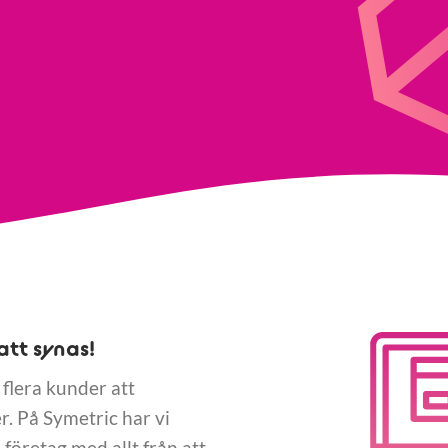
att synas!
 flera kunder att
. På Symetric har vi
företag med allt från att