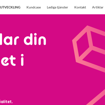
UTVECKLING
Kundcase
Lediga tjänster
Kontakt
Artiklar
lar din
et i
alitet.