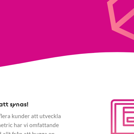
att synas!
 flera kunder att utveckla
etric har vi omfattande
 allt från att bygga en