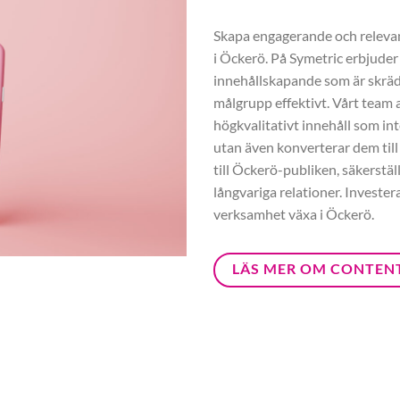
Skapa engagerande och relevant
i Öckerö. På Symetric erbjuder
innehållskapande som är skräd
målgrupp effektivt. Vårt team a
högkvalitativt innehåll som int
utan även konverterar dem till
till Öckerö-publiken, säkerstäl
långvariga relationer. Investe
verksamhet växa i Öckerö.
LÄS MER OM CONTEN