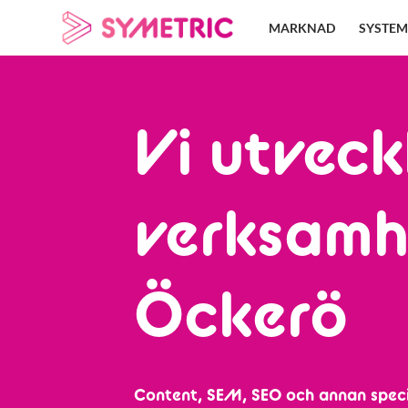
Skip
MARKNAD
SYSTEM
to
content
Vi utveck
verksamh
Öckerö
Content, SEM, SEO och annan speci