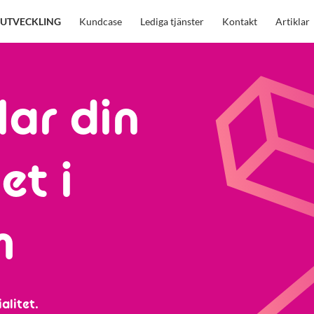
UTVECKLING
Kundcase
Lediga tjänster
Kontakt
Artiklar
lar din
et i
m
alitet.