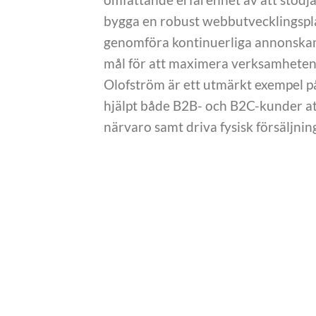
bygga en robust webbutvecklingsplat
genomföra kontinuerliga annonskam
mål för att maximera verksamhetens
Olofström är ett utmärkt exempel på
hjälpt både B2B- och B2C-kunder att
närvaro samt driva fysisk försäljni