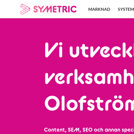
Skip
MARKNAD
SYSTEM
to
content
Vi utveck
verksamh
Olofströ
Content, SEM, SEO och annan speci