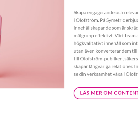
Skapa engagerande och relevant
i Olofström. På Symetric erbju
innehållskapande som är skräd
målgrupp effektivt. Vårt team a
högkvalitativt innehåll som int
utan även konverterar dem till
till Olofström-publiken, säkers
skapar långvariga relationer. 
se din verksamhet växa i Olof
LÄS MER OM CONTEN