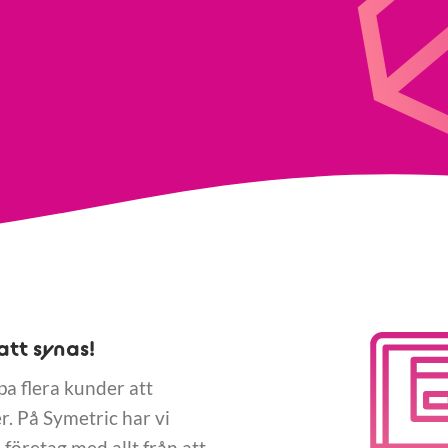
att synas!
lpa flera kunder att
. På Symetric har vi
företag med allt från att