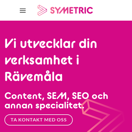
Skip
to
content
Vi utvecklar din
verksamhet i
Rävemåla
Content, SEM, SEO och
annan specialitet.
TA KONTAKT MED OSS