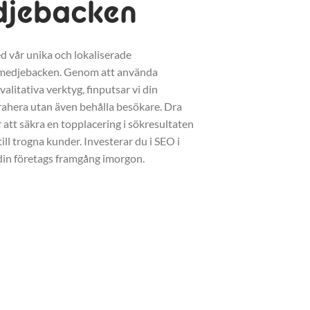
djebacken
d vår unika och lokaliserade
Smedjebacken. Genom att använda
litativa verktyg, finputsar vi din
trahera utan även behålla besökare. Dra
r att säkra en topplacering i sökresultaten
ll trogna kunder. Investerar du i SEO i
din företags framgång imorgon.