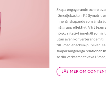
Skapa engagerande och relevant
i Smedjebacken. På Symetric e
innehållskapande som är skräd
målgrupp effektivt. Vårt team a
högkvalitativt innehåll som int
utan även konverterar dem till
till Smedjebacken-publiken, säk
skapar långvariga relationer. 
se din verksamhet växa i Smed
LÄS MER OM CONTEN