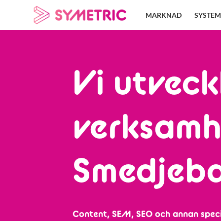
Skip
MARKNAD
SYSTEM
to
content
Vi utveck
verksamh
Smedjeb
Content, SEM, SEO och annan speci