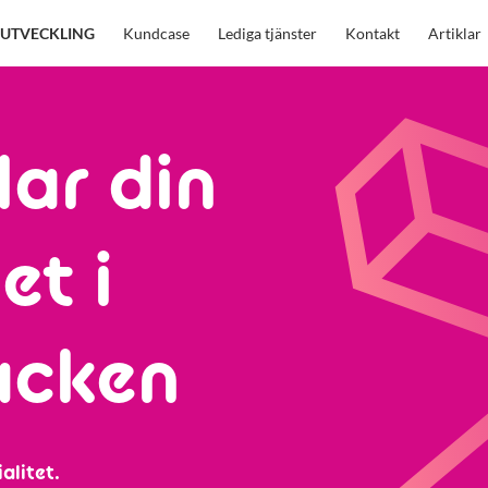
UTVECKLING
Kundcase
Lediga tjänster
Kontakt
Artiklar
lar din
et i
acken
alitet.