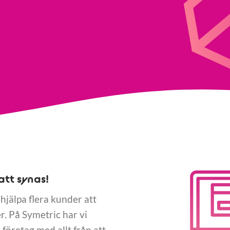
att synas!
 hjälpa flera kunder att
. På Symetric har vi
företag med allt från att