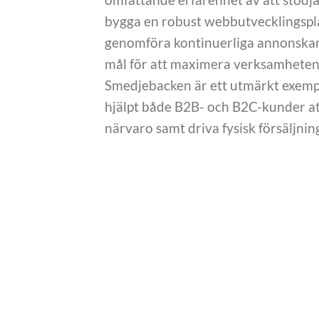
bygga en robust webbutvecklingsplat
genomföra kontinuerliga annonskam
mål för att maximera verksamhetens
Smedjebacken är ett utmärkt exempel
hjälpt både B2B- och B2C-kunder att
närvaro samt driva fysisk försäljni