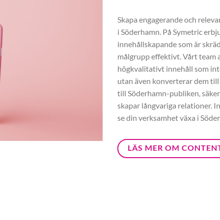
Skapa engagerande och relevant
i Söderhamn. På Symetric erbj
innehållskapande som är skräd
målgrupp effektivt. Vårt team a
högkvalitativt innehåll som int
utan även konverterar dem till
till Söderhamn-publiken, säkers
skapar långvariga relationer. 
se din verksamhet växa i Söde
LÄS MER OM CONTEN