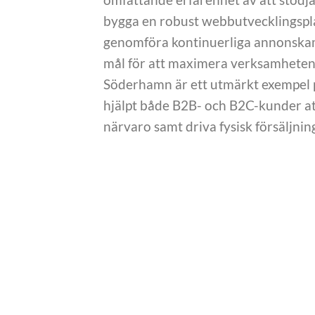
bygga en robust webbutvecklingsplat
genomföra kontinuerliga annonskam
mål för att maximera verksamhetens
Söderhamn är ett utmärkt exempel på
hjälpt både B2B- och B2C-kunder att
närvaro samt driva fysisk försäljni