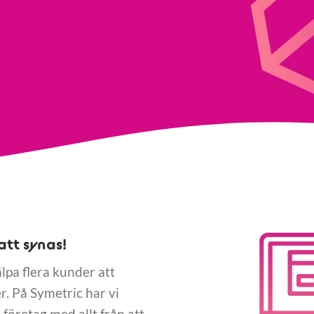
att synas!
älpa flera kunder att
. På Symetric har vi
företag med allt från att