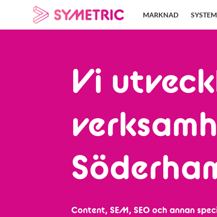
Skip
MARKNAD
SYSTEM
to
content
Vi utveck
verksamh
Söderha
Content, SEM, SEO och annan speci