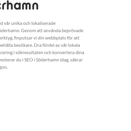
erhamn
d vår unika och lokaliserade
Söderhamn. Genom att använda beprövade
erktyg, finputsar vi din webbplats för att
ehålla besökare. Dra fördel av vår lokala
acering i sökresultaten och konvertera dina
vesterar du i SEO i Söderhamn idag, säkrar
gon.