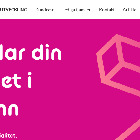
UTVECKLING
Kundcase
Lediga tjänster
Kontakt
Artiklar
lar din
et i
mn
alitet.