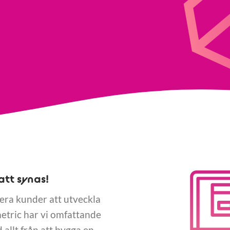
att synas!
flera kunder att utveckla
etric har vi omfattande
 allt från att bygga en