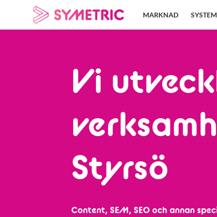
Skip
MARKNAD
SYSTEM
to
content
Vi utveck
verksamh
Styrsö
Content, SEM, SEO och annan speci