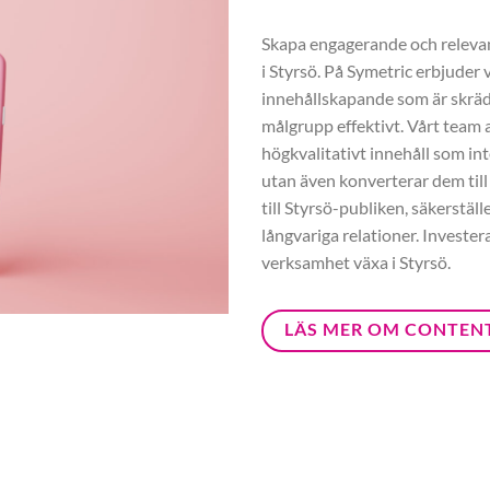
Skapa engagerande och relevant
i Styrsö. På Symetric erbjuder
innehållskapande som är skräd
målgrupp effektivt. Vårt team a
högkvalitativt innehåll som int
utan även konverterar dem till
till Styrsö-publiken, säkerställ
långvariga relationer. Investe
verksamhet växa i Styrsö.
LÄS MER OM CONTEN