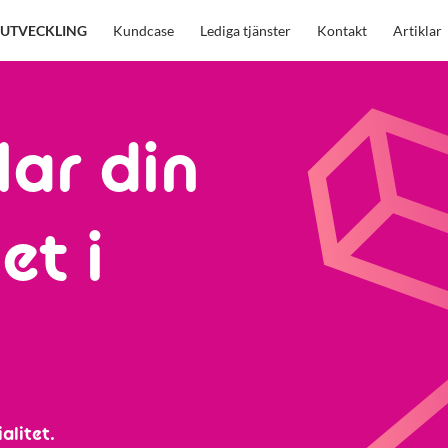
UTVECKLING
Kundcase
Lediga tjänster
Kontakt
Artiklar
lar din
et i
alitet.