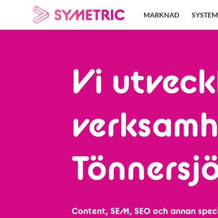
Skip
MARKNAD
SYSTEM
to
content
Vi utveck
verksamh
Tönnersj
Content, SEM, SEO och annan speci