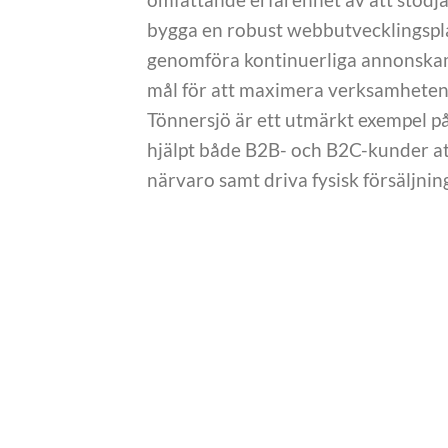
bygga en robust webbutvecklingsplat
genomföra kontinuerliga annonskam
mål för att maximera verksamhetens
Tönnersjö är ett utmärkt exempel på 
hjälpt både B2B- och B2C-kunder att
närvaro samt driva fysisk försäljni