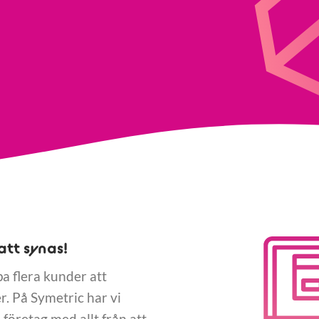
att synas!
pa flera kunder att
. På Symetric har vi
företag med allt från att