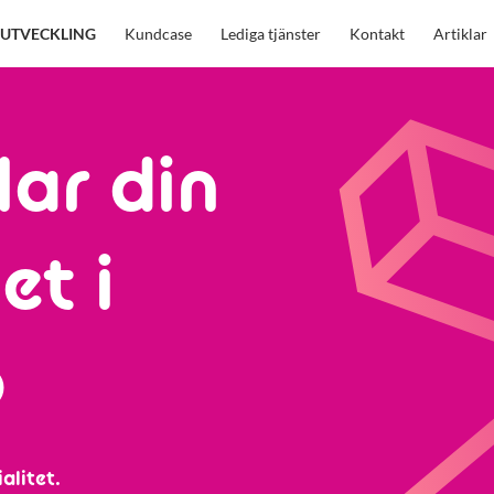
UTVECKLING
Kundcase
Lediga tjänster
Kontakt
Artiklar
lar din
et i
ö
alitet.