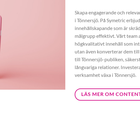
Skapa engagerande och relevant
i Tönnersjö. På Symetric erbju
innehållskapande som är skräd
målgrupp effektivt. Vårt team a
högkvalitativt innehåll som int
utan även konverterar dem till
till Tönnersjö-publiken, säkers
långvariga relationer. Investe
verksamhet växa i Tönnersjö.
LÄS MER OM CONTEN