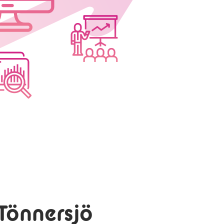
Tönnersjö