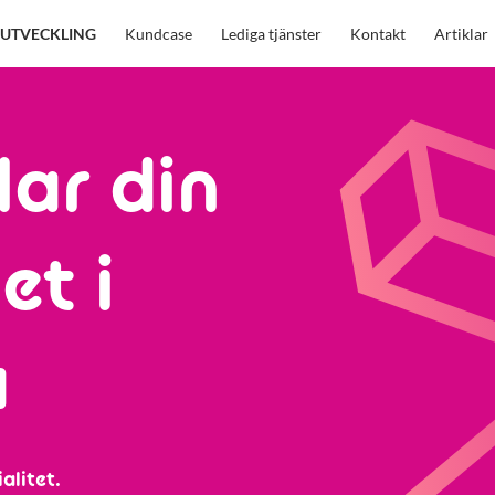
UTVECKLING
Kundcase
Lediga tjänster
Kontakt
Artiklar
lar din
et i
a
alitet.