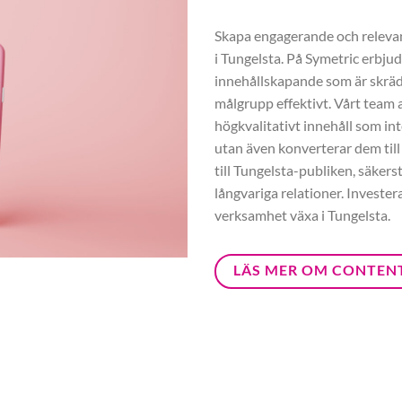
Skapa engagerande och relevant
i Tungelsta. På Symetric erbju
innehållskapande som är skräd
målgrupp effektivt. Vårt team a
högkvalitativt innehåll som int
utan även konverterar dem till
till Tungelsta-publiken, säkers
långvariga relationer. Investe
verksamhet växa i Tungelsta.
LÄS MER OM CONTEN