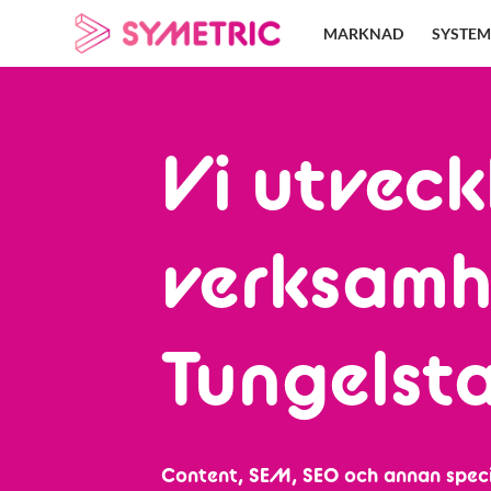
Skip
MARKNAD
SYSTEM
to
content
Vi utveck
verksamh
Tungelst
Content, SEM, SEO och annan speci