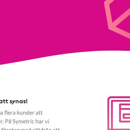
att synas!
pa flera kunder att
. På Symetric har vi
företag med allt från att