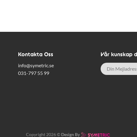
Kontakta Oss
Vår kunskap di
E-
info@symetric.se
post
*
031-797 55 99
Copyright 2026 ©
Design By