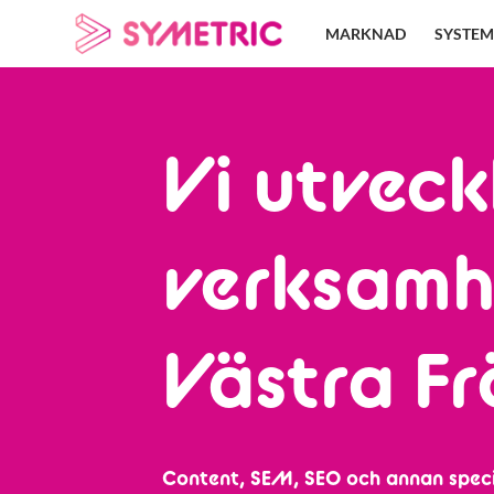
Skip
MARKNAD
SYSTEM
to
content
Vi utveck
verksamh
Västra F
Content, SEM, SEO och annan speci