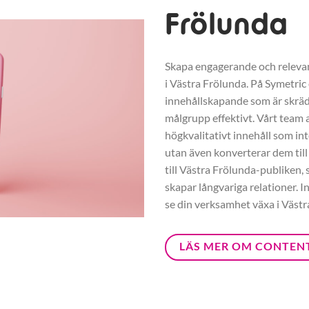
Frölunda
Skapa engagerande och relevant
i Västra Frölunda. På Symetric
innehållskapande som är skräd
målgrupp effektivt. Vårt team a
högkvalitativt innehåll som int
utan även konverterar dem till
till Västra Frölunda-publiken, 
skapar långvariga relationer. 
se din verksamhet växa i Västr
LÄS MER OM CONTEN