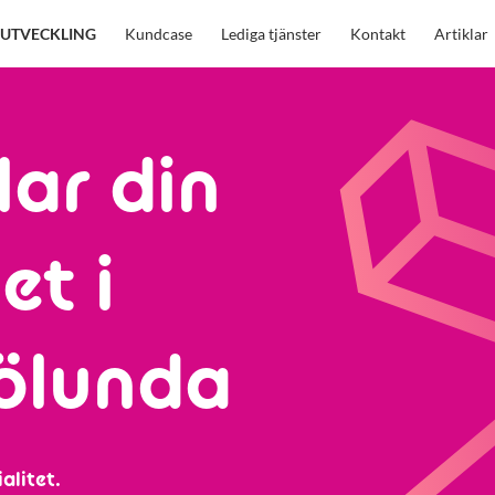
UTVECKLING
Kundcase
Lediga tjänster
Kontakt
Artiklar
lar din
et i
rölunda
alitet.