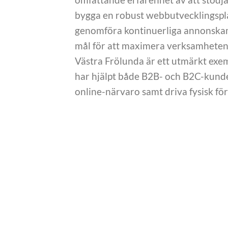
bygga en robust webbutvecklingsplat
genomföra kontinuerliga annonskam
mål för att maximera verksamhetens
Västra Frölunda är ett utmärkt exem
har hjälpt både B2B- och B2C-kunder
online-närvaro samt driva fysisk fö