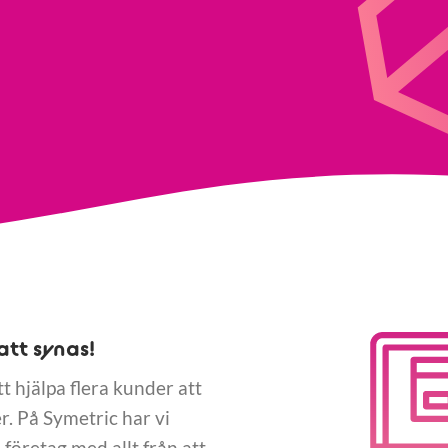
att synas!
tt hjälpa flera kunder att
. På Symetric har vi
företag med allt från att