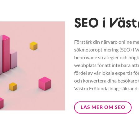
SEO i Väst
Förstärk din närvaro online me
sökmotoroptimering (SEO) i V
beprövade strategier och högkva
webbplats för att inte bara at
fördel av vår lokala expertis fö
och konvertera dina besökare ti
Västra Frölunda idag, säkrar d
LÄS MER OM SEO